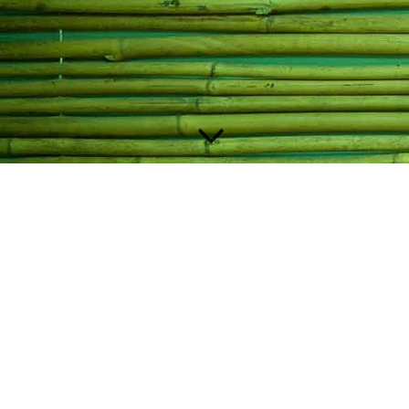
Welkom bij bridgeclub De Wasbeek
Bridgeclub De Wasbeek is een bloeiende vereniging in
de gemeente Teylingen (Sassenheim). Op de
maandagavond wordt ontspannen en bij een gezellige
sfeer in competitieverband gebridged op de locatie
Tuinzaal Bernardus aan de Hoofdstraat 82 in
Sassenheim.